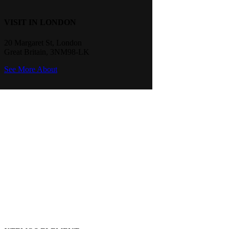
VISIT IN LONDON
20 Margaret St, London
Great Britain, 3NM98-LK
See More About