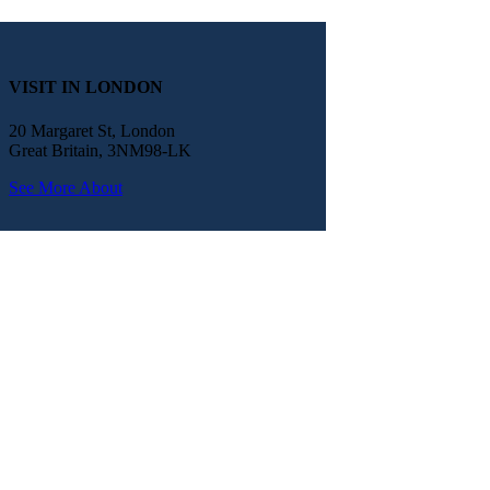
VISIT IN LONDON
20 Margaret St, London
Great Britain, 3NM98-LK
See More About