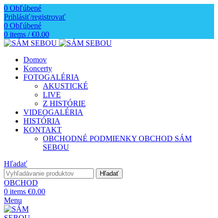
0
Obľúbené
Prihlásiť/registrovať
0
Obľúbené
0
items
/
€
0.00
Domov
Koncerty
FOTOGALÉRIA
AKUSTICKÉ
LIVE
Z HISTÓRIE
VIDEOGALÉRIA
HISTÓRIA
KONTAKT
OBCHODNÉ PODMIENKY OBCHOD SÁM
SEBOU
Hľadať
Hľadať
OBCHOD
0
items
€
0.00
Menu