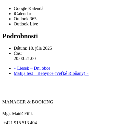
Google Kalendár
iCalendar
Outlook 365
Outlook Live
Podrobnosti
Dátum:
18. júla 2025
Čas:
20:00-21:00
«
Liesek – Dni obce
Mafija fest – Behynce (Veľké Ripňany)
»
MANAGER & BOOKING
Mgr. Matúš Fifik
+421 915 513 404