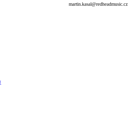
martin.kasal@redheadmusic.cz
U