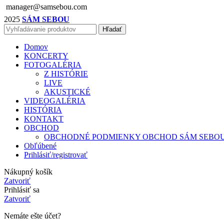
manager@samsebou.com
2025
SÁM SEBOU
Hľadať
Domov
KONCERTY
FOTOGALÉRIA
Z HISTÓRIE
LIVE
AKUSTICKÉ
VIDEOGALÉRIA
HISTÓRIA
KONTAKT
OBCHOD
OBCHODNÉ PODMIENKY OBCHOD SÁM SEBO
Obľúbené
Prihlásiť/registrovať
Nákupný košík
Zatvoriť
Prihlásiť sa
Zatvoriť
Nemáte ešte účet?