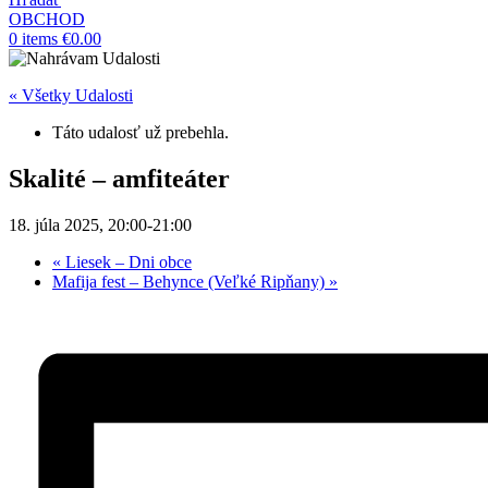
OBCHOD
0
items
€
0.00
« Všetky Udalosti
Táto udalosť už prebehla.
Skalité – amfiteáter
18. júla 2025, 20:00
-
21:00
«
Liesek – Dni obce
Mafija fest – Behynce (Veľké Ripňany)
»