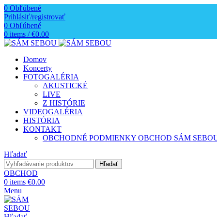
0
Obľúbené
Prihlásiť/registrovať
0
Obľúbené
0
items
/
€
0.00
Domov
Koncerty
FOTOGALÉRIA
AKUSTICKÉ
LIVE
Z HISTÓRIE
VIDEOGALÉRIA
HISTÓRIA
KONTAKT
OBCHODNÉ PODMIENKY OBCHOD SÁM SEBO
Hľadať
Hľadať
OBCHOD
0
items
€
0.00
Menu
Hľadať