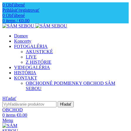
0
Obľúbené
Prihlásiť/registrovať
0
Obľúbené
0
items
/
€
0.00
Domov
Koncerty
FOTOGALÉRIA
AKUSTICKÉ
LIVE
Z HISTÓRIE
VIDEOGALÉRIA
HISTÓRIA
KONTAKT
OBCHODNÉ PODMIENKY OBCHOD SÁM
SEBOU
Hľadať
Hľadať
OBCHOD
0
items
€
0.00
Menu