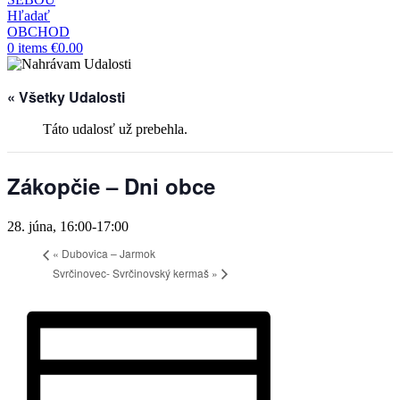
Hľadať
OBCHOD
0
items
€
0.00
« Všetky Udalosti
Táto udalosť už prebehla.
Zákopčie – Dni obce
28. júna, 16:00
-
17:00
«
Dubovica – Jarmok
Svrčinovec- Svrčinovský kermaš
»